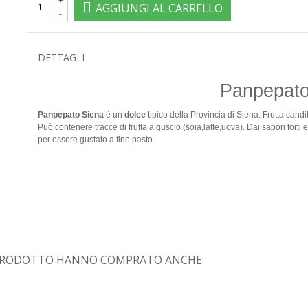
+
AGGIUNGI AL CARRELLO
-
DETTAGLI
Panpepato
Panpepato Siena
è un
dolce
tipico della Provincia di Siena. Frutta candi
Può contenere tracce di frutta a guscio (soia,latte,uova).
Dai sapori forti 
per essere gustato a fine pasto.
 PRODOTTO HANNO COMPRATO ANCHE: