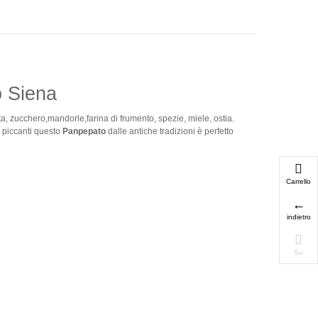
 Siena
ta, zucchero,mandorle,farina di frumento, spezie, miele, ostia.
e piccanti questo
Panpepato
dalle antiche tradizioni è perfetto
Carrello
indietro
Su