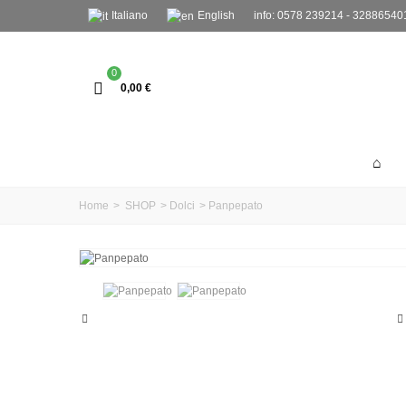
Italiano
English
info: 0578 239214 - 32886540
0
0,00 €
Home
>
SHOP
>
Dolci
>
Panpepato