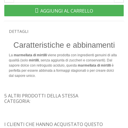
AGGIUNGI AL CARRELLO
DETTAGLI
Caratteristiche e abbinamenti
La
marmellata di mirtilli
viene prodotta con ingredienti genuini di alta
qualità (solo
mirtilli
, senza aggiunta di zuccheri e conservanti). Dal
sapore dolce con retrogusto acidulo, questa
marmellata di mirtilli
è
perfetta per essere abbinata a formaggi stagionati o per creare dolci
dal sapore unico.
5 ALTRI PRODOTTI DELLA STESSA
CATEGORIA:
I CLIENTI CHE HANNO ACQUISTATO QUESTO