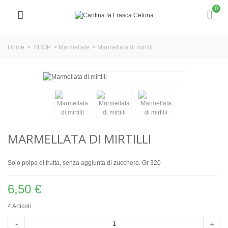
0
Home
>
SHOP
>
Marmellate
>
Marmellata di mirtilli
MARMELLATA DI MIRTILLI
Solo polpa di frutta, senza aggiunta di zucchero. Gr 320
6,50 €
4
Articoli
-
+